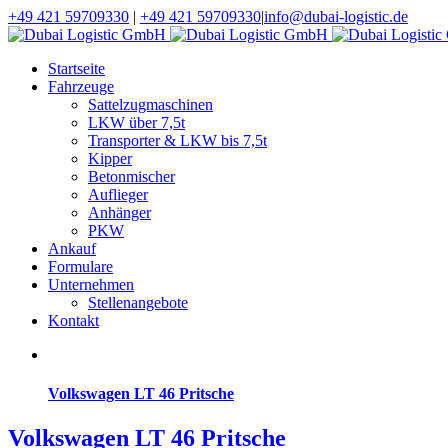
+49 421 59709330
|
+49 421 59709330
|
info@dubai-logistic.de
Startseite
Fahrzeuge
Sattelzugmaschinen
LKW über 7,5t
Transporter & LKW bis 7,5t
Kipper
Betonmischer
Auflieger
Anhänger
PKW
Ankauf
Formulare
Unternehmen
Stellenangebote
Kontakt
Volkswagen LT 46 Pritsche
Volkswagen LT 46 Pritsche