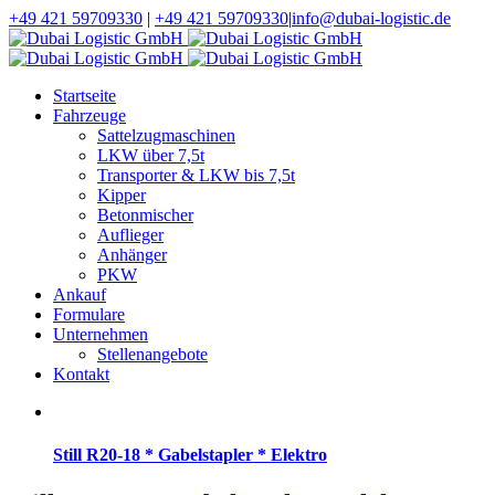
+49 421 59709330
|
+49 421 59709330
|
info@dubai-logistic.de
Startseite
Fahrzeuge
Sattelzugmaschinen
LKW über 7,5t
Transporter & LKW bis 7,5t
Kipper
Betonmischer
Auflieger
Anhänger
PKW
Ankauf
Formulare
Unternehmen
Stellenangebote
Kontakt
Still R20-18 * Gabelstapler * Elektro