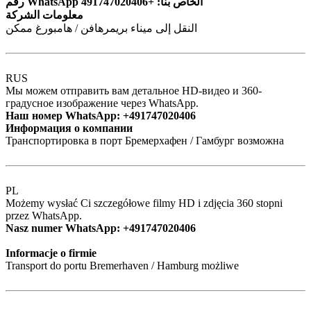
رقم WhatsApp الخاص بنا: +491747020406
معلومات الشركة
النقل إلى ميناء بريمرهافن / هامبورغ ممكن
RUS
Мы можем отправить вам детальное HD-видео и 360-
градусное изображение через WhatsApp.
Наш номер WhatsApp: +491747020406
Информация о компании
Транспортировка в порт Бремерхафен / Гамбург возможна
PL
Możemy wysłać Ci szczegółowe filmy HD i zdjęcia 360 stopni
przez WhatsApp.
Nasz numer WhatsApp: +491747020406
Informacje o firmie
Transport do portu Bremerhaven / Hamburg możliwe