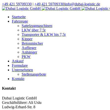
+49 421 59709330
|
+49 421 59709330
|
info@dubai-logistic.de
Startseite
Fahrzeuge
Sattelzugmaschinen
LKW über 7,5t
Transporter & LKW bis 7,5t
Kipper
Betonmischer
Auflieger
Anhänger
PKW
Ankauf
Formulare
Unternehmen
Stellenangebote
Kontakt
Kontakt
Dubai Logistic GmbH
Geschäftsführer: Ali Uslu
Ludwig-Erhard-Str. 8