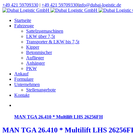
+49 421 59709330
|
+49 421 59709330
|
info@dubai-logistic.de
Startseite
Fahrzeuge
Sattelzugmaschinen
LKW über 7,5t
Transporter & LKW bis 7,5t
Kipper
Betonmischer
Auflieger
Anhänger
PKW
Ankauf
Formulare
Unternehmen
Stellenangebote
Kontakt
MAN TGA 26.410 * Multilift LHS 26256FH
MAN TGA 26.410 * Multilift LHS 26256