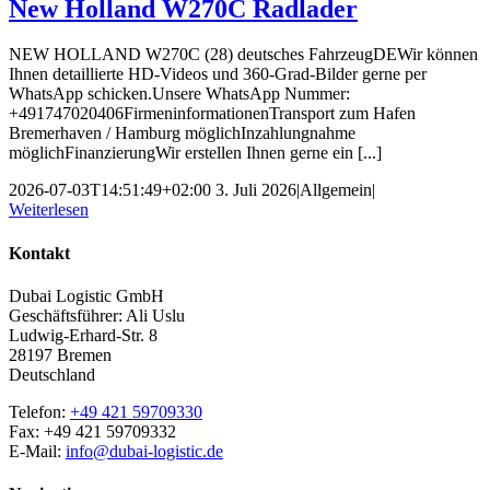
New Holland W270C Radlader
NEW HOLLAND W270C (28) deutsches FahrzeugDEWir können
Ihnen detaillierte HD-Videos und 360-Grad-Bilder gerne per
WhatsApp schicken.Unsere WhatsApp Nummer:
+491747020406FirmeninformationenTransport zum Hafen
Bremerhaven / Hamburg möglichInzahlungnahme
möglichFinanzierungWir erstellen Ihnen gerne ein [...]
2026-07-03T14:51:49+02:00
3. Juli 2026
|
Allgemein
|
Weiterlesen
Kontakt
Dubai Logistic GmbH
Geschäftsführer: Ali Uslu
Ludwig-Erhard-Str. 8
28197 Bremen
Deutschland
Telefon:
+49 421 59709330
Fax: +49 421 59709332
E-Mail:
info@dubai-logistic.de