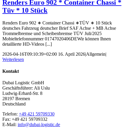
Renders Euro 902 * Container Chassi *
Tüv * 10 Stück
Renders Euro 902 ∗ Container Chassi ∗TÜV ∗ 10 Stück
deutsches Fahrzeug deutscher Brief SAF Achse + MB Achse
Trommelbremse und Scheibenbremse TÜV Juli/2025
Mobieltelefonnummer 01747020406DEWir können Ihnen
detaillierte HD-Videos [...]
2026-04-16T09:10:39+02:00
16. April 2026
|
Allgemein
|
Weiterlesen
Kontakt
Dubai Logistic GmbH
Geschäftsführer: Ali Uslu
Ludwig-Erhard-Str. 8
28197 Bremen
Deutschland
Telefon:
+49 421 59709330
Fax: +49 421 59709332
E-Mail:
info@dubai-logistic.de