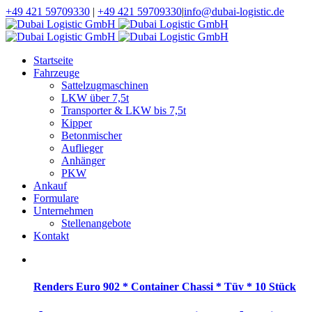
+49 421 59709330
|
+49 421 59709330
|
info@dubai-logistic.de
Startseite
Fahrzeuge
Sattelzugmaschinen
LKW über 7,5t
Transporter & LKW bis 7,5t
Kipper
Betonmischer
Auflieger
Anhänger
PKW
Ankauf
Formulare
Unternehmen
Stellenangebote
Kontakt
Renders Euro 902 * Container Chassi * Tüv * 10 Stück