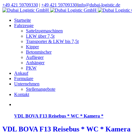
+49 421 59709330
|
+49 421 59709330
|
info@dubai-logistic.de
Startseite
Fahrzeuge
Sattelzugmaschinen
LKW über 7,5t
Transporter & LKW bis 7,5t
Kipper
Betonmischer
Auflieger
Anhänger
PKW
Ankauf
Formulare
Unternehmen
Stellenangebote
Kontakt
VDL BOVA F13 Reisebus * WC * Kamera *
VDL BOVA F13 Reisebus * WC * Kamera