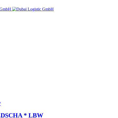
W
* EDSCHA * LBW