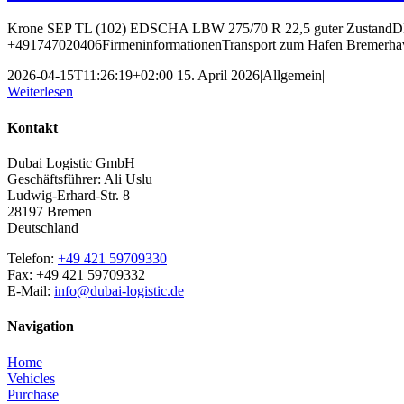
Krone SEP TL (102) EDSCHA LBW 275/70 R 22,5 guter ZustandDEWi
+491747020406FirmeninformationenTransport zum Hafen Bremerhav
2026-04-15T11:26:19+02:00
15. April 2026
|
Allgemein
|
Weiterlesen
Kontakt
Dubai Logistic GmbH
Geschäftsführer: Ali Uslu
Ludwig-Erhard-Str. 8
28197 Bremen
Deutschland
Telefon:
+49 421 59709330
Fax: +49 421 59709332
E-Mail:
info@dubai-logistic.de
Navigation
Home
Vehicles
Purchase