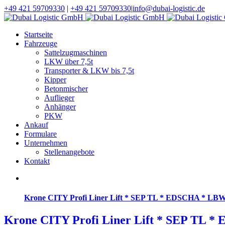
+49 421 59709330
|
+49 421 59709330
|
info@dubai-logistic.de
Startseite
Fahrzeuge
Sattelzugmaschinen
LKW über 7,5t
Transporter & LKW bis 7,5t
Kipper
Betonmischer
Auflieger
Anhänger
PKW
Ankauf
Formulare
Unternehmen
Stellenangebote
Kontakt
Krone CITY Profi Liner Lift * SEP TL * EDSCHA * LB
Krone CITY Profi Liner Lift * SEP TL 