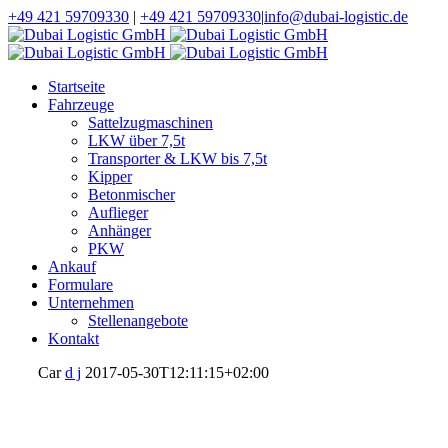
+49 421 59709330
|
+49 421 59709330
|
info@dubai-logistic.de
Startseite
Fahrzeuge
Sattelzugmaschinen
LKW über 7,5t
Transporter & LKW bis 7,5t
Kipper
Betonmischer
Auflieger
Anhänger
PKW
Ankauf
Formulare
Unternehmen
Stellenangebote
Kontakt
Car
d j
2017-05-30T12:11:15+02:00