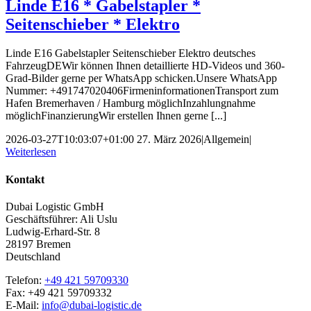
Linde E16 * Gabelstapler *
Seitenschieber * Elektro
Linde E16 Gabelstapler Seitenschieber Elektro deutsches
FahrzeugDEWir können Ihnen detaillierte HD-Videos und 360-
Grad-Bilder gerne per WhatsApp schicken.Unsere WhatsApp
Nummer: +491747020406FirmeninformationenTransport zum
Hafen Bremerhaven / Hamburg möglichInzahlungnahme
möglichFinanzierungWir erstellen Ihnen gerne [...]
2026-03-27T10:03:07+01:00
27. März 2026
|
Allgemein
|
Weiterlesen
Kontakt
Dubai Logistic GmbH
Geschäftsführer: Ali Uslu
Ludwig-Erhard-Str. 8
28197 Bremen
Deutschland
Telefon:
+49 421 59709330
Fax: +49 421 59709332
E-Mail:
info@dubai-logistic.de