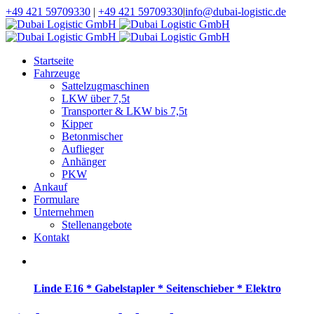
+49 421 59709330
|
+49 421 59709330
|
info@dubai-logistic.de
Startseite
Fahrzeuge
Sattelzugmaschinen
LKW über 7,5t
Transporter & LKW bis 7,5t
Kipper
Betonmischer
Auflieger
Anhänger
PKW
Ankauf
Formulare
Unternehmen
Stellenangebote
Kontakt
Linde E16 * Gabelstapler * Seitenschieber * Elektro